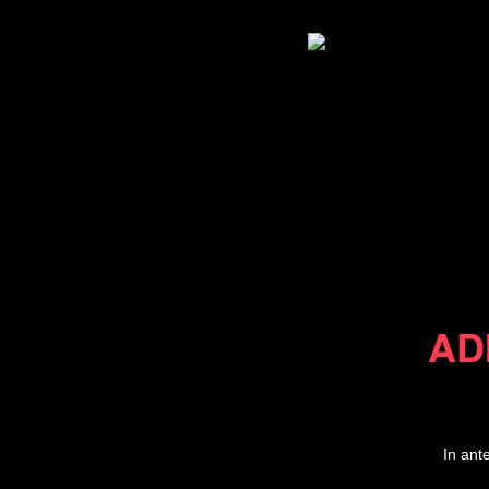
AD
In ant