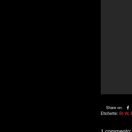
Share on:
Etichette:
BI-W
,
1 commento: