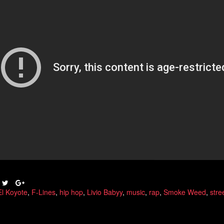
El Koyote
,
F-Lines
,
hip hop
,
Livio Babyy
,
music
,
rap
,
Smoke Weed
,
stre