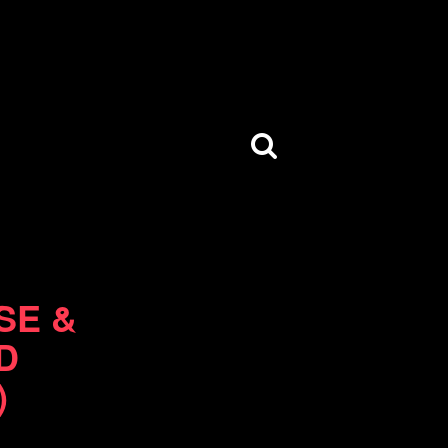
SE &
D
)