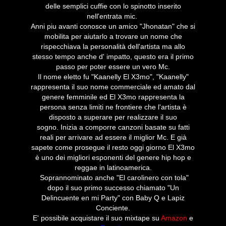
delle semplici cuffie con lo spinotto inserito
nell'entrata mic.
Anni piu avanti conosce un amico "Jhonatan" che si
mobilita per aiutarlo a trovare un nome che
rispecchiava la personalità dell'artista ma allo
stesso tempo anche d' impatto, questo era il primo
passo per poter essere un vero Mc.
Il nome eletto fu "Kaanelly El X3mo", "Kaanelly"
rappresenta il suo nome commerciale ed amato dal
genere femminile ed El X3mo rappresenta la
persona senza limiti ne frontiere che l'artista è
disposto a superare per realizzare il suo
sogno.
Inizia a comporre canzoni basate su fatti
reali per arrivare ad essere il miglior Mc. E già
sapete come prosegue il resto oggi giorno El X3mo
è uno dei migliori esponenti del genere hip hop e
reggae in latinoamerica.
Soprannominato anche "El carolinero con tola"
dopo il suo primo successo chiamato "Un
Delincuente en mi Party" con Baby Q e Lapiz
Conciente.
E' possibile acquistare il suo mixtape su
Amazon
e