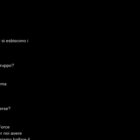
 si esbiscono i
 gruppo?
, ma
verse?
Force
er noi
avere
siamo ballare il