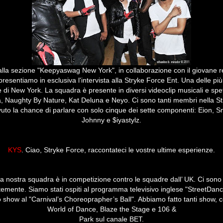
lla sezione "Keepyaswag New York", in collaborazione con il giovane 
presentiamo in esclusiva l'intervista alla Stryke Force Ent.
Una delle più
e di New York.
La squadra è presente in diversi videoclip musicali
e spet
, Naughty By Nature, Kat Deluna e Neyo. Ci sono
tanti membri nella S
uto la chance di parlare con solo cinque dei sette componenti:
Eion, S
Johnny e $iyastylz.
KYS
. Ciao, Stryke Force, raccontateci le vostre ultime esperienze.
la nostra squadra è in competizione contro le squadre dall’ UK. Ci sono
emente. Siamo stati ospiti al programma televisivo inglese "StreetDan
o show al "Carnival’s Choreoprapher’s Ball". Abbiamo fatto tanti show, 
World of Dance, Blaze the Stage e 106 &
Park sul canale BET.