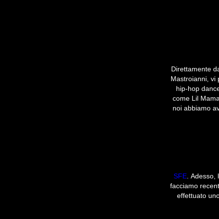
Direttamente da
Mastroianni, vi 
hip-hop danc
come Lil Mama
noi abbiamo av
SFE
. Adesso, 
facciamo recent
effettuato un