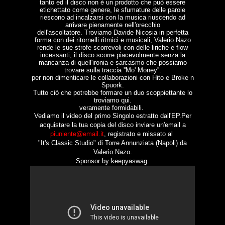
tanto ed il disco non è un prodotto che può essere
etichettato come genere,
le sfumature delle parole
riescono ad incalzarsi con la musica riuscendo ad
arrivare pienamente nell'orecchio
dell'ascoltatore.
Troviamo Davide Nicosia in perfetta
forma con dei ritornelli ritmici e musicali,
Valerio Nazo
rende le sue strofe scorrevoli con delle liriche e flow
incessanti,
il disco scorre piacevolmente senza la
mancanza di quell'ironia e sarcasmo che possiamo
trovare sulla traccia ''Mo' Money''.
per non dimenticare le collaborazioni con Hito e Broke n
Spuork.
Tutto ciò che potrebbe formare un duo scoppiettante lo
troviamo qui.
veramente formidabili.
Vediamo il video del primo
Singolo estratto dall'EP.P
er
acquistare la tua copia del disco inviare un'email a
piuniente@email.it
,
registrato e missato al
"It's Classic Studio" di Torre Annunziata (Napoli) da
Valerio Nazo.
Sponsor by keepyaswag.