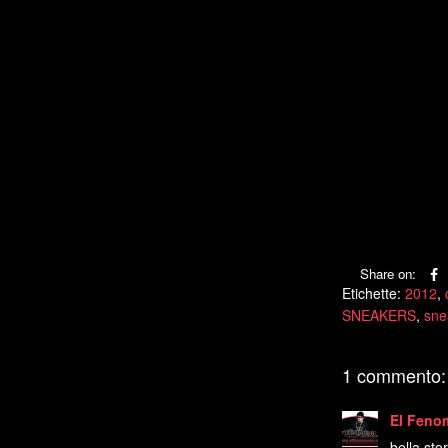
Share on:
Etichette:
2012
,
SNEAKERS
,
sne
1 commento:
El Feno
bella stor