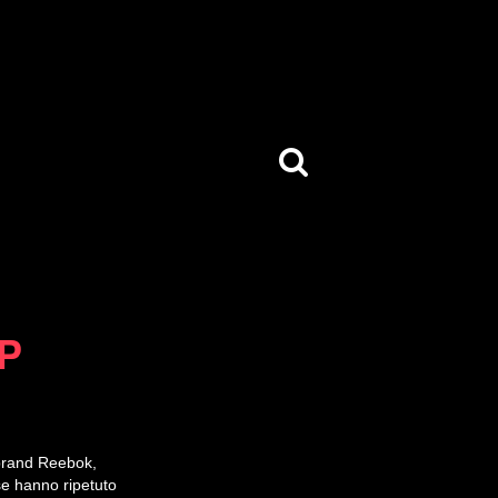
P
 brand Reebok,
se hanno ripetuto