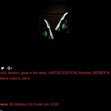
cool
,
fashion
,
glow in the dark
,
LIMITED EDITION
,
Reebok
,
REEBOOK
akers culture
,
store
meno
26 febbraio 2012 alle ore 19:20
ia