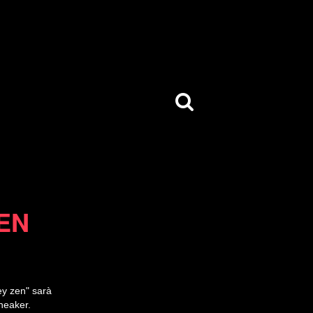
ZEN
rey zen" sarà
sneaker.