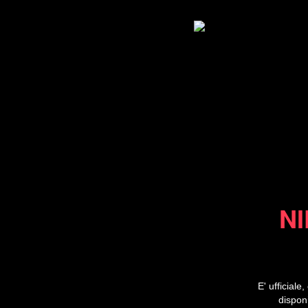
NI
E' ufficial
disponi