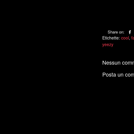
Share on:
Etichette:
cool
,
f
yeezy
Nessun com
Posta un co