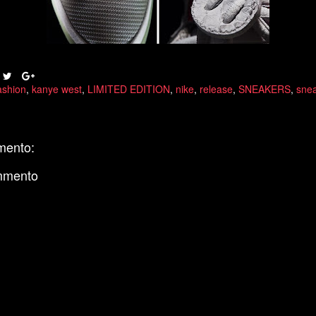
ashion
,
kanye west
,
LIMITED EDITION
,
nike
,
release
,
SNEAKERS
,
snea
mento:
mmento