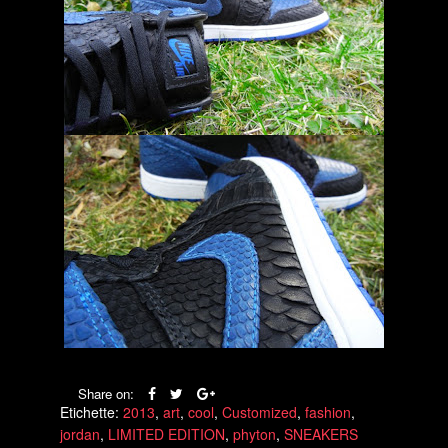
Share on:
Etichette:
2013
,
art
,
cool
,
Customized
,
fashion
,
jordan
,
LIMITED EDITION
,
phyton
,
SNEAKERS