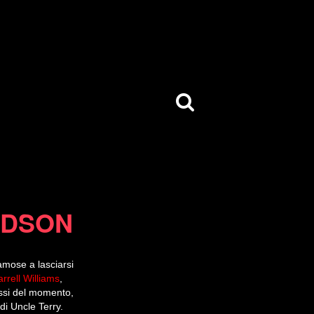
RDSON
amose a lasciarsi
rrell Williams
,
ussi del momento,
di Uncle Terry.