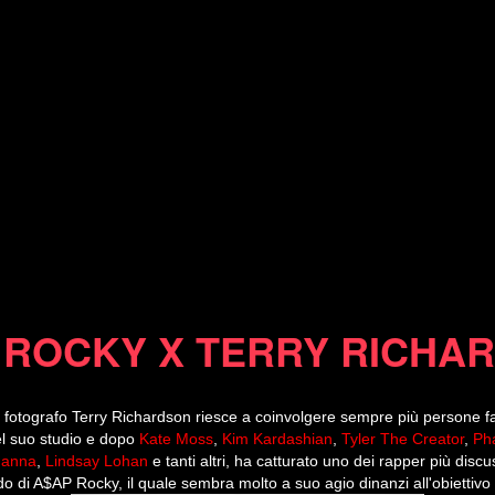
16/07/13
 ROCKY X TERRY RICHA
il fotografo Terry Richardson riesce a coinvolgere sempre più persone f
el suo studio e dopo
Kate Moss
,
Kim Kardashian
,
Tyler The Creator
,
Pha
hanna
,
Lindsay Lohan
e tanti altri, ha catturato uno dei rapper più disc
o di A$AP Rocky, il quale sembra molto a suo agio dinanzi all'obiettivo 