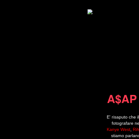
A$AP
E' risaputo che 
fotografare n
Kanye West
,
Ri
stiamo parland