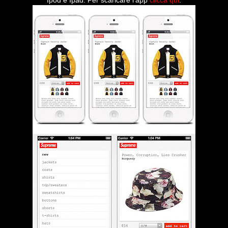
Ipod e Ipad.
Per scaricare l'app
clicca qui
.