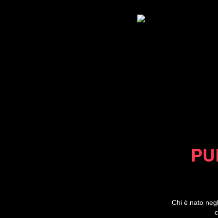
PU
Chi è nato neg
c