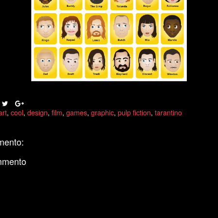
art
,
cool
,
design
,
film
,
games
,
graphic
,
pulp fiction
,
tarantino
mento:
mmento