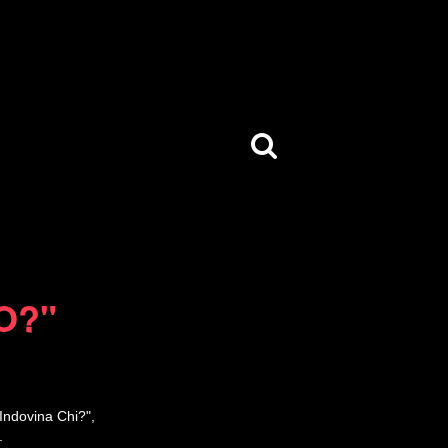
O?"
Indovina Chi?",
e.