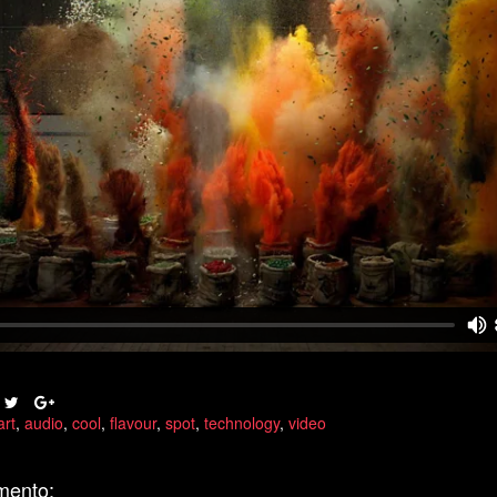
art
,
audio
,
cool
,
flavour
,
spot
,
technology
,
video
mento: