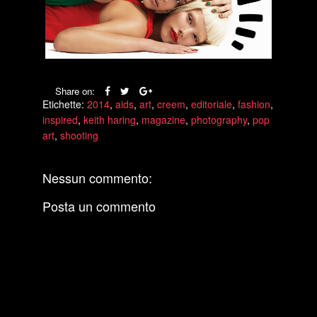
Share on:
Etichette:
2014
,
aids
,
art
,
creem
,
editoriale
,
fashion
,
inspired
,
keith haring
,
magazine
,
photography
,
pop
art
,
shooting
Nessun commento:
Posta un commento