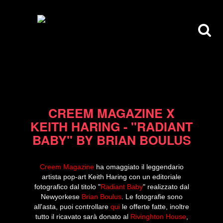
28/04/14
CREEM MAGAZINE X
KEITH HARING - "RADIANT
BABY" BY BRIAN BOULUS
Creem Magazine
ha omaggiato il leggendario
artista pop-art Keith Haring con un editoriale
fotografico dal titolo "
Radiant Baby
" realizzato dal
Newyorkese
Brian Boulus
. Le fotografie sono
all'asta, puoi controllare
qui
le offerte fatte, inoltre
tutto il ricavato sarà donato al
Rivinghton House
,