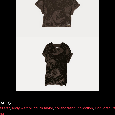
all star
,
andy warhol
,
chuck taylor
,
collaboration
,
collection
,
Converse
,
f
ing