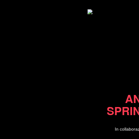
AN
SPRI
In collabora