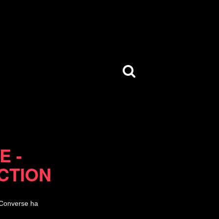
E -
CTION
 Converse ha