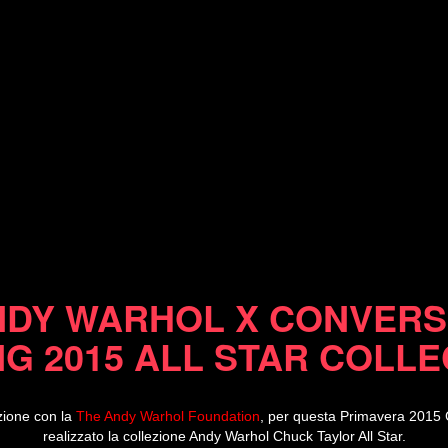
22/01/15
DY WARHOL X CONVERS
NG 2015 ALL STAR COLLE
zione con la
The Andy Warhol Foundation
, per questa Primavera 2015
realizzato la collezione Andy Warhol Chuck Taylor All Star.