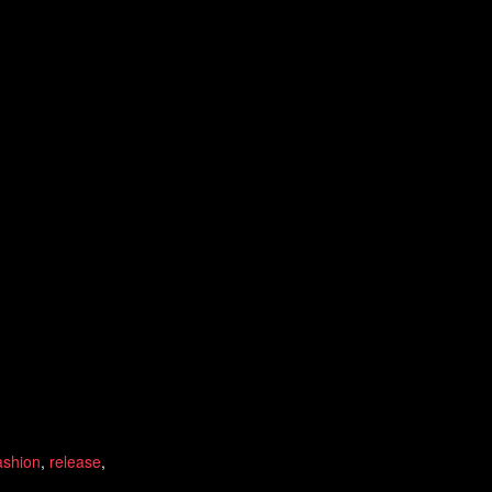
ashion
,
release
,