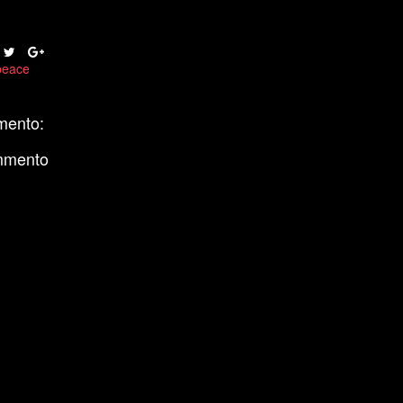
peace
mento:
mmento