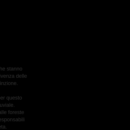
che stanno
ivenza delle
’estinzione.
per questo
luviale.
lle foreste
esponsabili
eta.