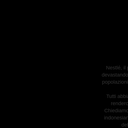
Nestlé, i
devastando 
popolazioni
Tutti abb
renderc
Chiediamo 
indonesian
del