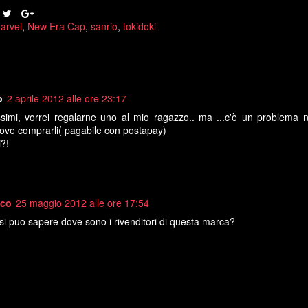
arvel
,
New Era Cap
,
sanrio
,
tokidoki
o
2 aprile 2012 alle ore 23:17
lissimi, vorrei regalarne uno al mio ragazzo.. ma ...c'è un problema 
dove comprarli( pagabile con postapay)
i?!
oco
25 maggio 2012 alle ore 17:54
si puo sapere dove sono i rivenditori di questa marca?