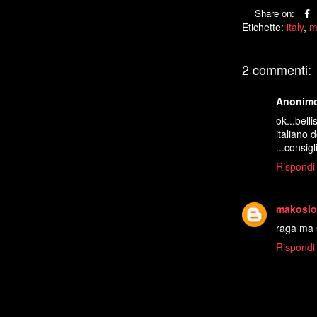
Share on:
Etichette:
italy
,
m
2 commenti:
Anonim
ok...bel
italiano 
...consigl
Rispondi
makosl
raga ma 
Rispondi