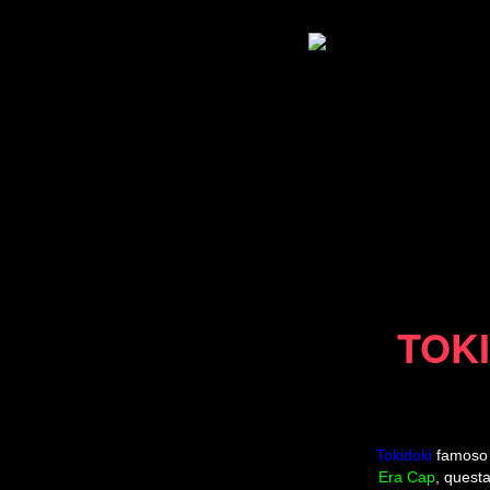
TOK
Tokidoki
famoso b
Era Cap
, questa