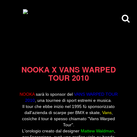
03/05/10
NOOKA X VANS WARPED
TOUR 2010
NOOKA
sarà lo sponsor del
VANS WARPED TOUR
2010
, una tournee di sport estremi e musica.
Il tour che ebbe inizio nel 1995 fù sponsorizzato
dall'azienda di scarpe per BMX e skate,
Vans
,
cosìche il tour è spesso chiamato "Vans Warped
Tour".
L'orologio creato dal designer
Mattew Waldman
,