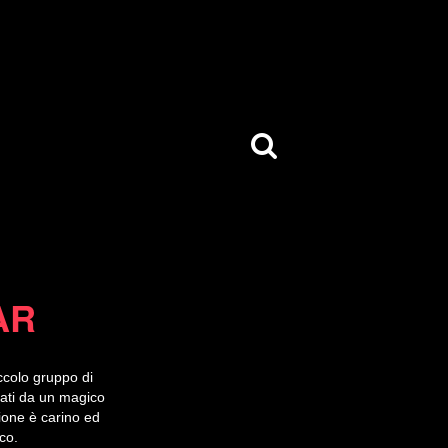
AR
iccolo gruppo di
irati da un magico
tione è carino ed
nco.