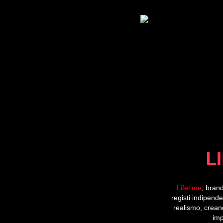
L
Lifetime
, bran
registi indipende
realismo, creand
imp