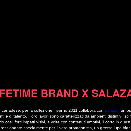
04/01/11
IFETIME BRAND X SALAZ
d canadese, per la collezione inverno 2011 collabora con
Salazar
, un p
nti e di talento, i loro lavori sono caratterizzati da ambienti distintivi isp
o cosi' forti impatti visivi, a volte con contenuti emotivi, il corto in ques
ressionante specialmente per il vero protagonista, un grosso lupo bia