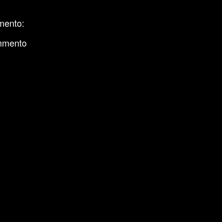
mento:
mmento