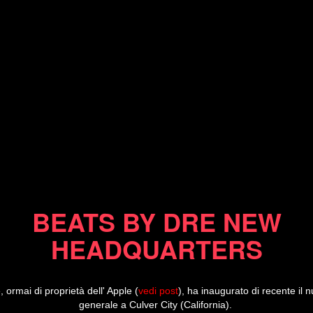
24/07/14
BEATS BY DRE NEW
HEADQUARTERS
 ormai di proprietà dell' Apple (
vedi post
), ha inaugurato di recente il 
generale a Culver City (California).