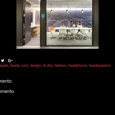
apple
,
beats
,
cool
,
design
,
dr.dre
,
fashion
,
headphone
,
headquarters
mento:
mmento